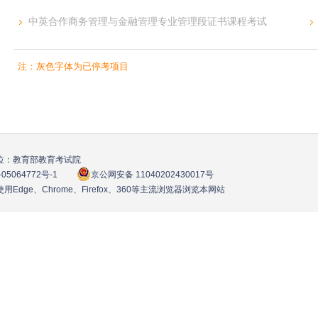
中英合作商务管理与金融管理专业管理段证书课程考试
注：灰色字体为已停考项目
位：教育部教育考试院
05064772号
-1
京公网安备 11040202430017号
用Edge、Chrome、Firefox、360等主流浏览器浏览本网站